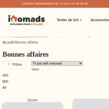
CONTACT@INOMADS.FR
|
(+33) 6 63 58 20 82
Tentes de toit
Accessoire
Accueil
Bonnes affaires
Bonnes affaires
Filtres
View:
400
800
All
Épuisé