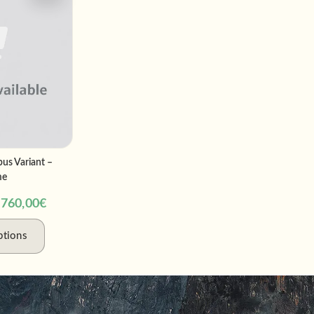
bus Variant –
me
 760,00
€
ptions