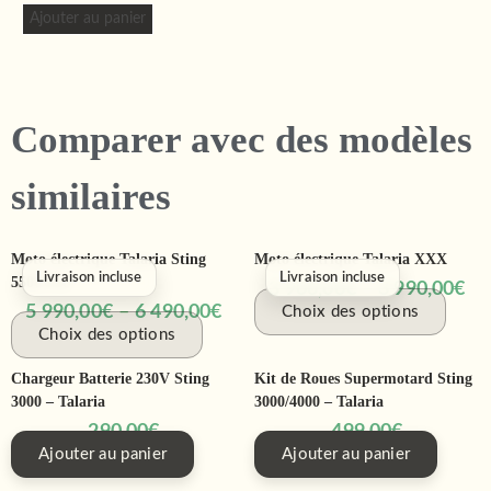
Ajouter au panier
Comparer avec des modèles
similaires
Moto électrique Talaria Sting
Moto électrique Talaria XXX
Livraison incluse
Livraison incluse
5500 Pro
3 900,00
€
–
3 990,00
€
5 990,00
€
–
6 490,00
€
Choix des options
Choix des options
Chargeur Batterie 230V Sting
Kit de Roues Supermotard Sting
3000 – Talaria
3000/4000 – Talaria
290,00
€
499,00
€
Ajouter au panier
Ajouter au panier