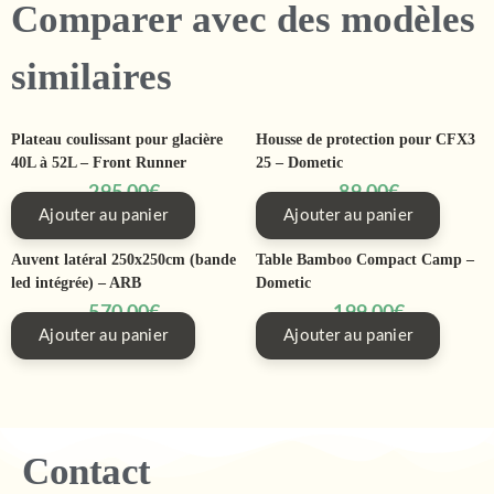
Comparer avec des modèles
similaires
Plateau coulissant pour glacière
Housse de protection pour CFX3
40L à 52L – Front Runner
25 – Dometic
295,00
€
89,00
€
Ajouter au panier
Ajouter au panier
Auvent latéral 250x250cm (bande
Table Bamboo Compact Camp –
led intégrée) – ARB
Dometic
570,00
€
199,00
€
Ajouter au panier
Ajouter au panier
Contact