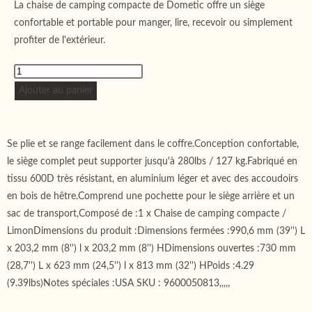
La chaise de camping compacte de Dometic offre un siège
confortable et portable pour manger, lire, recevoir ou simplement
profiter de l'extérieur.
Ajouter au panier
Se plie et se range facilement dans le coffre.Conception confortable,
le siège complet peut supporter jusqu'à 280lbs / 127 kg.Fabriqué en
tissu 600D très résistant, en aluminium léger et avec des accoudoirs
en bois de hêtre.Comprend une pochette pour le siège arrière et un
sac de transport,Composé de :1 x Chaise de camping compacte /
LimonDimensions du produit :Dimensions fermées :990,6 mm (39'') L
x 203,2 mm (8'') l x 203,2 mm (8'') HDimensions ouvertes :730 mm
(28,7'') L x 623 mm (24,5'') l x 813 mm (32'') HPoids :4.29
(9.39lbs)Notes spéciales :USA SKU : 9600050813,,,,,