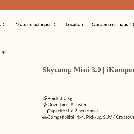
s
Motos électriques
Location
Qui sommes-nous ?
amper
Skycamp Mini 3.0 | iKampe
Poids :
80 kg
Ouverture :
Assistée
Capacité :
1 à 2 personnes
Compatibilité :
4x4, Pick-up, SUV / Crossove