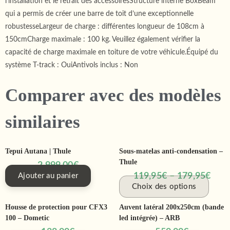
l’installation et le retrait des accessoiresStructure interne BoxBeam
qui a permis de créer une barre de toit d’une exceptionnelle
robustesseLargeur de charge : différentes longueur de 108cm à
150cmCharge maximale : 100 kg. Veuillez également vérifier la
capacité de charge maximale en toiture de votre véhicule.Équipé du
système T-track : OuiAntivols inclus : Non
Comparer avec des modèles
similaires
Tepui Autana | Thule
Sous-matelas anti-condensation –
Thule
2 999,00
€
119,95
€
–
179,95
€
Ajouter au panier
Choix des options
Housse de protection pour CFX3
Auvent latéral 200x250cm (bande
100 – Dometic
led intégrée) – ARB