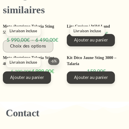
similaires
Moto électrique Talaria Sting
Lite Cruiser | Wild Land
Livraison incluse
Livraison incluse
5500 Pro
1 290,00
€
5 990,00
€
–
6 490,00
€
Ajouter au panier
Choix des options
Moto électrique Talaria Sting
Kit Déco Jaune Sting 3000 –
-6%
Livraison incluse
4000
Talaria
4 999,00
€
159,00
€
5 290,00
€
Ajouter au panier
Ajouter au panier
Contact