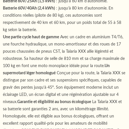
Batterie 60V/25Ah (1,5 kWh)
: jusqu’à 60 km d’autonomie.
Batterie 60V/40Ah (2,4 kWh)
: jusqu’à 80 km d’autonomie. En
conditions réelles (pilote de 80 kg), ces autonomies sont
respectivement de 40 km et 60 km, pour un poids total de 55 à 58
kg selon la batterie.
Une partie cycle haut de gamme
Avec un cadre en aluminium T4/T6,
une fourche hydraulique, un mono-amortisseur et des roues de 17
pouces chaussées de pneus CST, la Talaria XXX allie légèreté et
robustesse. Sa hauteur de selle de 810 mm et sa charge maximale de
100 kg en font une moto monoplace idéale pour la route.
Un
supermotard léger homologué
Conçue pour la route, la Talaria XXX se
distingue par son cadre et ses suspensions spécifiques, capables de
gravir des pentes jusqu’à 45°. Son équipement moderne inclut un
éclairage LED, un écran digital et une régénération ajustable sur 4
niveaux.
Garantie et éligibilité au bonus écologique
La Talaria XXX et
sa batterie sont garanties 2 ans, avec un kilométrage illimité.
Homologuée, elle est éligible aux bonus écologiques, offrant un
excellent rapport qualité-prix pour les amateurs de mobilité